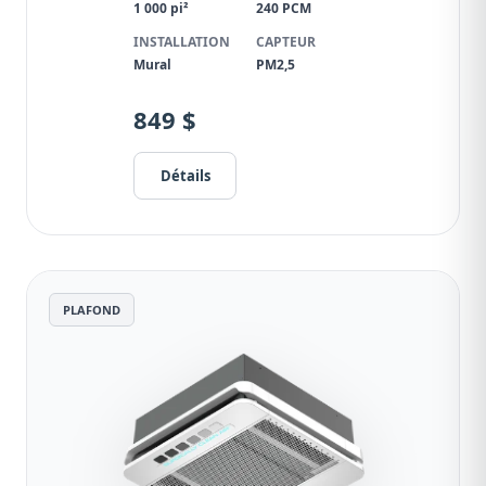
1 000 pi²
240 PCM
INSTALLATION
CAPTEUR
Mural
PM2,5
849 $
Détails
PLAFOND